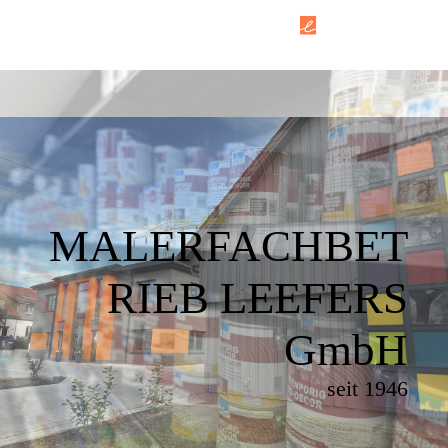
MALERFACHBET
RIEB LEEFERS
GmbH
seit 1946