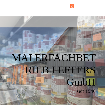
MALERFACHBET
RIEB LEEFERS
GmbH
seit 1946